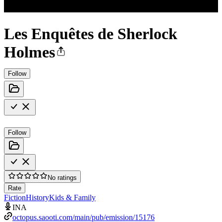
Les Enquêtes de Sherlock
Holmes
Follow
Follow
No ratings
Rate
Fiction
History
Kids & Family
INA
octopus.saooti.com/main/pub/emission/15176