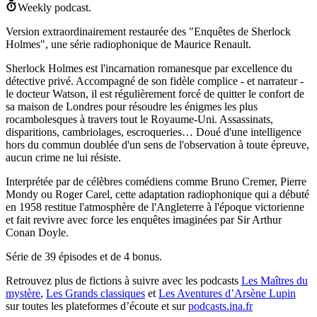
Weekly podcast.
Version extraordinairement restaurée des "Enquêtes de Sherlock
Holmes", une série radiophonique de Maurice Renault.
Sherlock Holmes est l'incarnation romanesque par excellence du
détective privé. Accompagné de son fidèle complice - et narrateur -
le docteur Watson, il est régulièrement forcé de quitter le confort de
sa maison de Londres pour résoudre les énigmes les plus
rocambolesques à travers tout le Royaume-Uni. Assassinats,
disparitions, cambriolages, escroqueries… Doué d'une intelligence
hors du commun doublée d'un sens de l'observation à toute épreuve,
aucun crime ne lui résiste.
Interprétée par de célèbres comédiens comme Bruno Cremer, Pierre
Mondy ou Roger Carel, cette adaptation radiophonique qui a débuté
en 1958 restitue l'atmosphère de l'Angleterre à l'époque victorienne
et fait revivre avec force les enquêtes imaginées par Sir Arthur
Conan Doyle.
Série de 39 épisodes et de 4 bonus.
Retrouvez plus de fictions à suivre avec les podcasts
Les Maîtres du
mystère
,
Les Grands classiques
et
Les Aventures d’Arsène Lupin
sur toutes les plateformes d’écoute et sur
podcasts.ina.fr