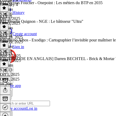
#42 Nicolas Foucher - Onepoint : Les métiers du BTP en 2035
February 4
45 mins
History
S3 E16
·
S3 E15
Dec 3, 2025
#41 Josselin Quignon - NGE : Le bâtisseur "Ultra"
Dec 3, 2025
48 mins
S3 E15
·
Create account
S3 E14
Nov 19, 2025
#40 Bruno Albos - Exodigo : Cartographier l’invisible pour maîtriser le
Nov 19, 2025
45 mins
Sign in
S3 E14
·
S3 E13
Nov 7, 2025
#39 [ÉPISODE EN ANGLAIS] Darren BECHTEL - Brick & Mortar Ventur
Nov 7, 2025
25 mins
S3 E13
·
Oct 1, 2025
Oct 1, 2025
1h 26m
Get the app
Create account
Log in