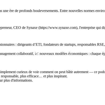
ns une ère de profonds bouleversements. Entre nouvelles normes environ
trepreneur, CEO de Synaxe (https://www.synaxe.com), l'entreprise qui di
ionnaires : dirigeants d’ETI, fondateurs de startups, responsables RSE
agement collaboratif, 📈 nouveaux modèles économiques : chaque épiso
simplement curieux de voir comment on peut bâtir autrement — ce podcas
esponsable, plus efficace… et plus inspirant.
ur plus d'informations.