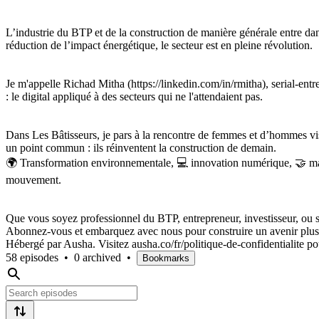
L’industrie du BTP et de la construction de manière générale entre da
réduction de l’impact énergétique, le secteur est en pleine révolution.
Je m'appelle Richad Mitha (https://linkedin.com/in/rmitha), serial-en
: le digital appliqué à des secteurs qui ne l'attendaient pas.
Dans Les Bâtisseurs, je pars à la rencontre de femmes et d’hommes vis
un point commun : ils réinventent la construction de demain.
🌍 Transformation environnementale, 💻 innovation numérique, 🤝 man
mouvement.
Que vous soyez professionnel du BTP, entrepreneur, investisseur, ou 
Abonnez-vous et embarquez avec nous pour construire un avenir plus r
Hébergé par Ausha. Visitez ausha.co/fr/politique-de-confidentialite po
58 episodes
•
0 archived
•
Bookmarks