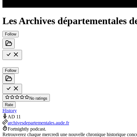
Les Archives départementales d
Follow
Follow
No ratings
Rate
History
AD 11
archivesdepartementales.aude.fr
Fortnightly podcast.
Retrouverez chaque mercredi une nouvelle chronique historique concoc