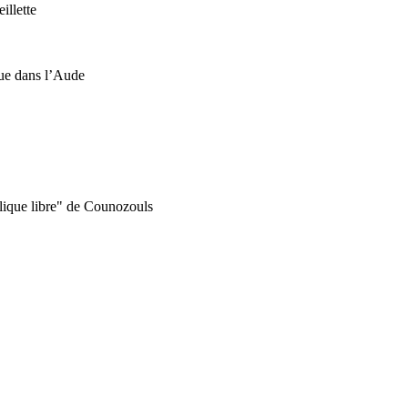
illette
que dans l’Aude
ublique libre" de Counozouls