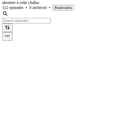
abonner à cette chaîne.
112 episodes
•
0 archived
•
Bookmarks