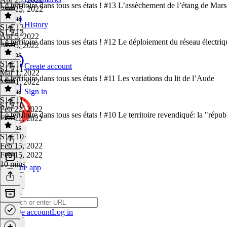
Le territoire dans tous ses états ! #13 L’assèchement de l’étang de Marse
Apr 25, 2022
8 mins
History
S1 E13
·
S1 E12
Apr 5, 2022
Le territoire dans tous ses états ! #12 Le déploiement du réseau électri
Apr 5, 2022
6 mins
S1 E12
·
Create account
S1 E11
Mar 1, 2022
Le territoire dans tous ses états ! #11 Les variations du lit de l’Aude
Mar 1, 2022
9 mins
Sign in
S1 E11
·
S1 E10
Feb 22, 2022
Le territoire dans tous ses états ! #10 Le territoire revendiqué: la "rép
Feb 22, 2022
9 mins
S1 E10
·
Feb 15, 2022
Feb 15, 2022
10 mins
Get the app
Create account
Log in