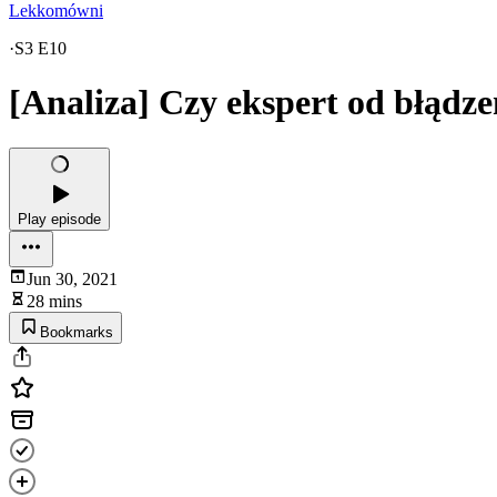
Lekkomówni
·
S3 E10
[Analiza] Czy ekspert od błądze
Play episode
Jun 30, 2021
28 mins
Bookmarks