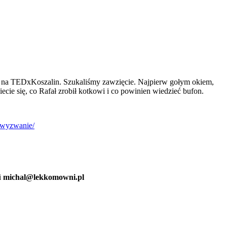
a” na TEDxKoszalin. Szukaliśmy zawzięcie. Najpierw gołym okiem,
cie się, co Rafał zrobił kotkowi i co powinien wiedzieć bufon.
l/wyzwanie/
i
michal@lekkomowni.pl