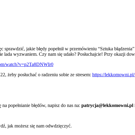
ęc sprawdzić, jakie błędy popełnił w przemówieniu “Sztuka błądzeni
ie lada wyzwaniem. Czy nam się udało? Posłuchajcie! Przy okazji dowie
.com/watch?v=p2Ta8DNWIr0
2, żeby posłuchać o radzeniu sobie ze stresem:
https://lekkomowni.p
ę na popełnianie błędów, napisz do nas na:
patrycja@lekkomowni.pl
rawdź, jak możesz się nam odwdzięczyć.