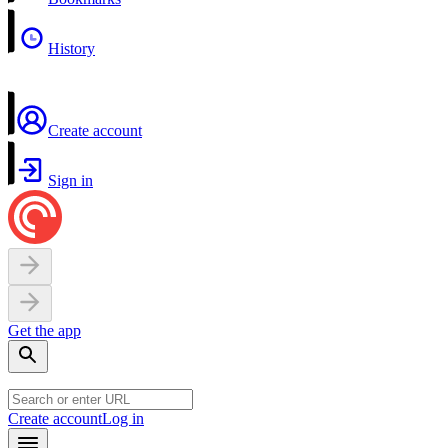
History
Create account
Sign in
Get the app
Create account
Log in