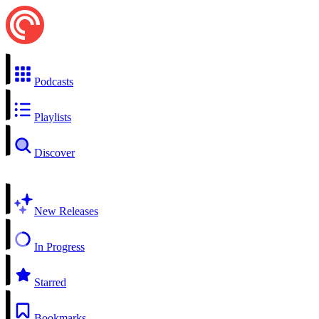
Podcasts
Playlists
Discover
New Releases
In Progress
Starred
Bookmarks