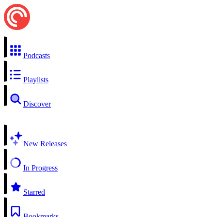
Podcasts
Playlists
Discover
New Releases
In Progress
Starred
Bookmarks