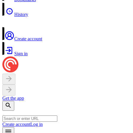
History
Create account
Sign in
Get the app
Create account
Log in