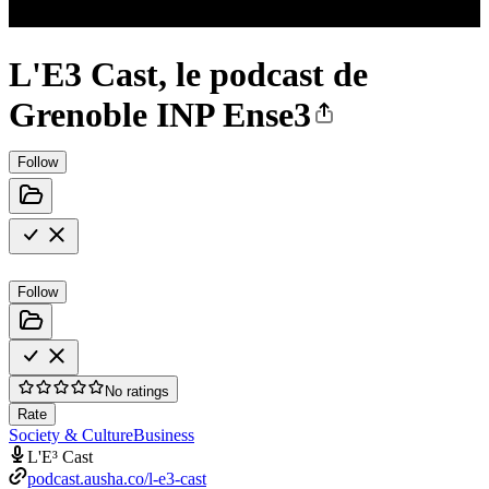
L'E3 Cast, le podcast de
Grenoble INP Ense3
Follow
Follow
No ratings
Rate
Society & Culture
Business
L'E³ Cast
podcast.ausha.co/l-e3-cast