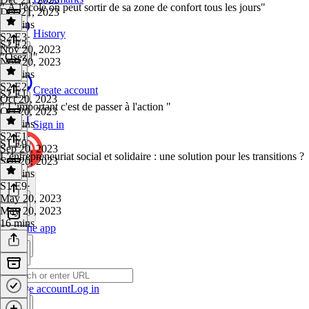
" À l'école on peut sortir de sa zone de confort tous les jours"
Dec 21, 2023
23 mins
History
S2 E3
·
S2 E2
Nov 20, 2023
"Osez !"
Nov 20, 2023
30 mins
S2 E2
·
Create account
S2 E1
Oct 20, 2023
" L'important c'est de passer à l'action "
Oct 20, 2023
19 mins
Sign in
S2 E1
·
S1 E9
Sep 20, 2023
L'entrepreneuriat social et solidaire : une solution pour les transitions ?
Sep 20, 2023
16 mins
S1 E9
·
May 20, 2023
May 20, 2023
16 mins
Get the app
Create account
Log in