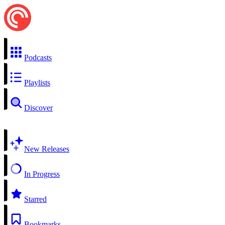
Podcasts
Playlists
Discover
New Releases
In Progress
Starred
Bookmarks