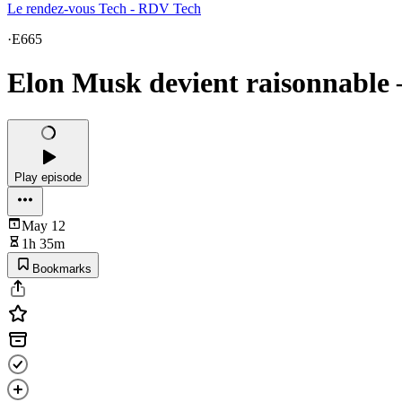
Le rendez-vous Tech - RDV Tech
·
E665
Elon Musk devient raisonnable
Play episode
May 12
1h 35m
Bookmarks