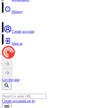
History
Create account
Sign in
Get the app
Create account
Log in