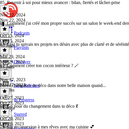
85. Revenir à soi pour mieux avancer : bilan, fiertés et lâcher-prise
Nov 22, 2024
Nov 22, 2024
84. Comment j'ai créé mon propre succès sur un salon le week-end der
11 mins
Podcasts
Oct 15, 2024
Oct 15, 2024
83. Et si tu suivais tes projets tes désirs avec plus de clarté et de sérénit
10 mins
Playlists
Mar 29, 2024
Mar 29, 2024
Discover
82. Comment créer ton cocon intérieur ? 🪄
13 mins
Nov 17, 2023
Nov 17, 2023
81. Je changerais de déco dans notre belle maison quand...
New Releases
15 mins
Oct 27, 2023
In Progress
Oct 27, 2023
80. Go pour du changement dans ta déco 💃
19 mins
Starred
Oct 20, 2023
Oct 20, 2023
79. Ma reconnexion à mes rêves avec ma cuisine 💕
Bookmarks
19 mins