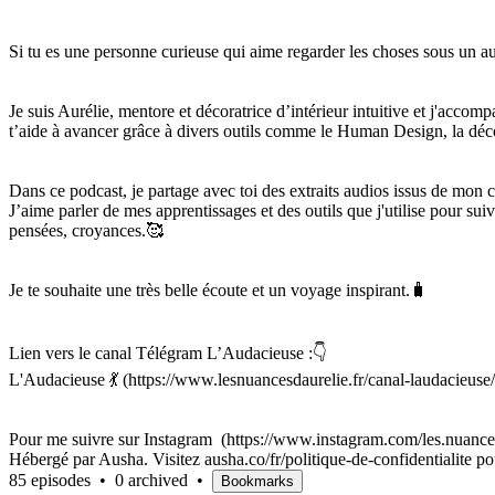
Si tu es une personne curieuse qui aime regarder les choses sous un autr
Je suis Aurélie, mentore et décoratrice d’intérieur intuitive et j'acco
t’aide à avancer grâce à divers outils comme le Human Design, la décor
Dans ce podcast, je partage avec toi des extraits audios issus de mon 
J’aime parler de mes apprentissages et des outils que j'utilise pour su
pensées, croyances.🥰
Je te souhaite une très belle écoute et un voyage inspirant.🧳
Lien vers le canal Télégram L’Audacieuse :👇
L'Audacieuse 💃 (https://www.lesnuancesdaurelie.fr/canal-laudacieuse/
Pour me suivre sur Instagram (https://www.instagram.com/les.nuances
Hébergé par Ausha. Visitez ausha.co/fr/politique-de-confidentialite po
85 episodes
•
0 archived
•
Bookmarks