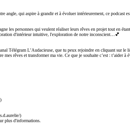
e angle, qui aspire à grandir et à évoluer intérieurement, ce podcast est
mpagne les personnes qui veulent réaliser leurs rêves en projet tout en é
ation d'intérieur intuitive, l'exploration de notre inconscient…💕
canal Télégram L’Audacieuse, que tu peux rejoindre en cliquant sur le li
ivre mes rêves et transformer ma vie. Ce que je souhaite c’est : t’aider 
)
.d.aurelie/)
ur plus d'informations.