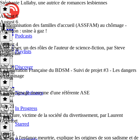
Stéphanie Lullaby, une autrice de romances lesbiennes
August 6
August 6
L'indemnisation des familles d'accueil (ASSFAM) au chômage -
18 mins
Attention : usine à gaz !
Podcasts
August 4
Faire rêver, un des rôles de l'auteur de science-fiction, par Steve
August 4
Playlists
Haldeman
8 mins
July 30
Discover
La Fédération Française du BDSM - Suivi de projet #3 - Les dangers
July 30
du copinage
2 mins
July 23
Le témoignage anonyme d'une référente ASE
New Releases
July 23
9 mins
July 21
In Progress
July 21
La lecture, victime de la société du divertissement, par Laurent
7 mins
Genefort
Starred
July 16
Estelle, à l'enfance meurtrie, explique les origines de son sadisme et de
Bookmarks
July 16