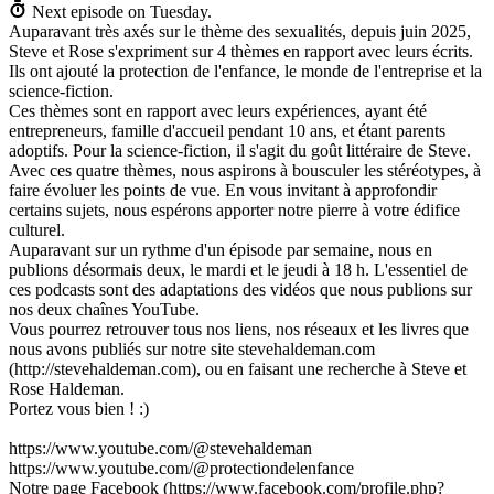
Next episode on
Tuesday
.
Auparavant très axés sur le thème des sexualités, depuis juin 2025,
Steve et Rose s'expriment sur 4 thèmes en rapport avec leurs écrits.
Ils ont ajouté la protection de l'enfance, le monde de l'entreprise et la
science-fiction.
Ces thèmes sont en rapport avec leurs expériences, ayant été
entrepreneurs, famille d'accueil pendant 10 ans, et étant parents
adoptifs. Pour la science-fiction, il s'agit du goût littéraire de Steve.
Avec ces quatre thèmes, nous aspirons à bousculer les stéréotypes, à
faire évoluer les points de vue. En vous invitant à approfondir
certains sujets, nous espérons apporter notre pierre à votre édifice
culturel.
Auparavant sur un rythme d'un épisode par semaine, nous en
publions désormais deux, le mardi et le jeudi à 18 h. L'essentiel de
ces podcasts sont des adaptations des vidéos que nous publions sur
nos deux chaînes YouTube.
Vous pourrez retrouver tous nos liens, nos réseaux et les livres que
nous avons publiés sur notre site stevehaldeman.com
(http://stevehaldeman.com), ou en faisant une recherche à Steve et
Rose Haldeman.
Portez vous bien ! :)
https://www.youtube.com/@stevehaldeman
https://www.youtube.com/@protectiondelenfance
Notre page Facebook (https://www.facebook.com/profile.php?