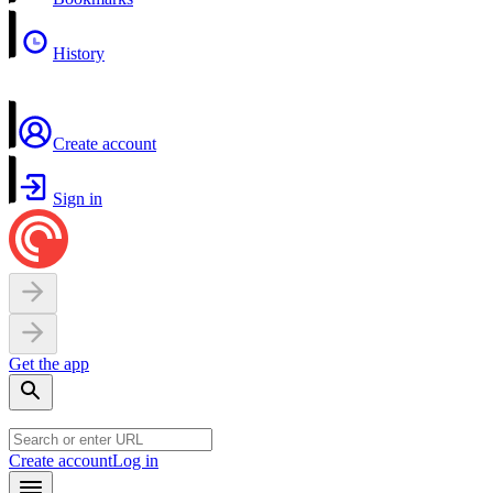
History
Create account
Sign in
Get the app
Create account
Log in