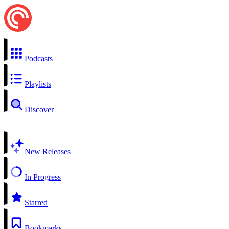
Podcasts
Playlists
Discover
New Releases
In Progress
Starred
Bookmarks