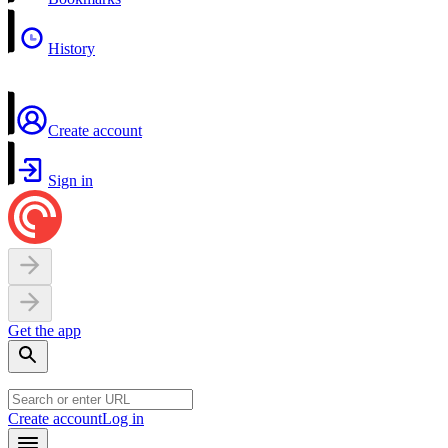
History
Create account
Sign in
Get the app
Create account
Log in