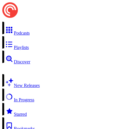
Podcasts
Playlists
Discover
New Releases
In Progress
Starred
Bookmarks