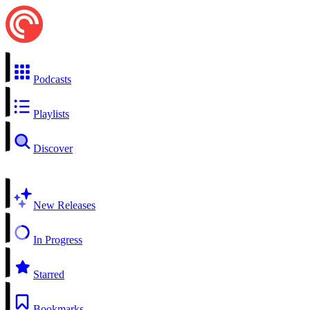
Podcasts
Playlists
Discover
New Releases
In Progress
Starred
Bookmarks