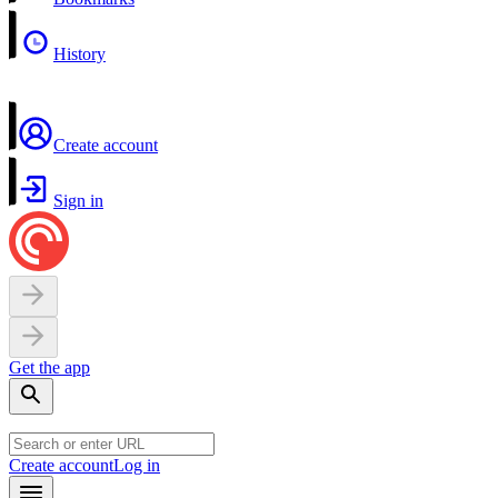
History
Create account
Sign in
Get the app
Create account
Log in