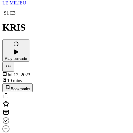
LE MILIEU
·
S1 E3
KRIS
Play episode
Jul 12, 2023
19 mins
Bookmarks