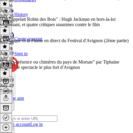
4 mins
July 26
History
July 26
"On l'appelait Robin des Bois" : Hugh Jackman en hors-la-loi
7 mins
vieillissant, et quatre critiques unanimes contre le film
July 26
Create account
Le Masque et la Plume en direct du Festival d'Avignon (2ème partie)
July 26
5 mins
July 19
Sign in
July 19
“L’hors-présence ou chimères du pays de Morsan” par Tiphaine
48 mins
Raffier : le spectacle le plus fort d'Avignon
July 19
July 19
7 mins
Get the app
Create account
Log in