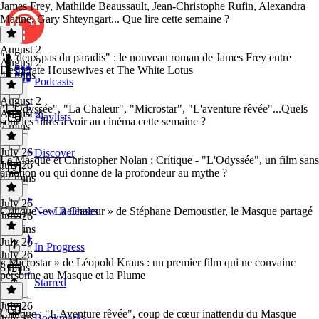
James Frey, Mathilde Beaussault, Jean-Christophe Rufin, Alexandra
Matine, Gary Shteyngart... Que lire cette semaine ?
August 2
"À deux pas du paradis" : le nouveau roman de James Frey entre
August 2
Desperate Housewives et The White Lotus
48 mins
Podcasts
August 2
"L'Odyssée", "La Chaleur", "Microstar", "L'aventure rêvée"...Quels
August 2
Playlists
sont les films à voir au cinéma cette semaine ?
7 mins
July 26
Discover
Le Masque et Christopher Nolan : Critique - "L'Odyssée", un film sans
July 26
émotion ou qui donne de la profondeur au mythe ?
47 mins
July 26
Critique - « La Chaleur » de Stéphane Demoustier, le Masque partagé
New Releases
July 26
10 mins
July 26
In Progress
July 26
« Microstar » de Léopold Kraus : un premier film qui ne convainc
8 mins
personne au Masque et la Plume
Starred
July 26
Critique : "L'Aventure rêvée", coup de cœur inattendu du Masque
Bookmarks
July 26