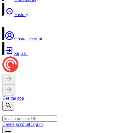
History
Create account
Sign in
Get the app
Create account
Log in