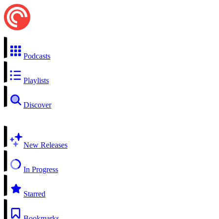
Podcasts
Playlists
Discover
New Releases
In Progress
Starred
Bookmarks