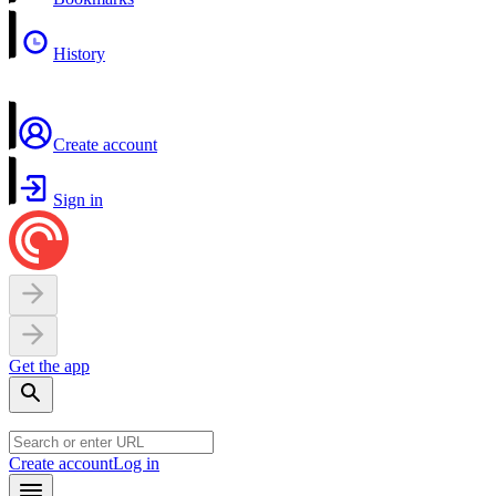
History
Create account
Sign in
Get the app
Create account
Log in