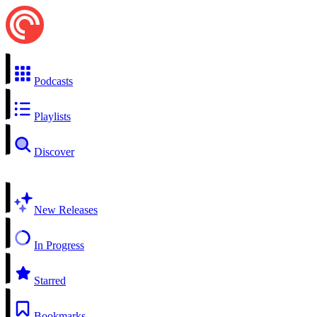
Podcasts
Playlists
Discover
New Releases
In Progress
Starred
Bookmarks