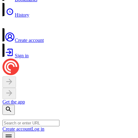
History
Create account
Sign in
Get the app
Create account
Log in