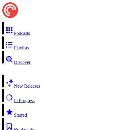
Podcasts
Playlists
Discover
New Releases
In Progress
Starred
Bookmarks