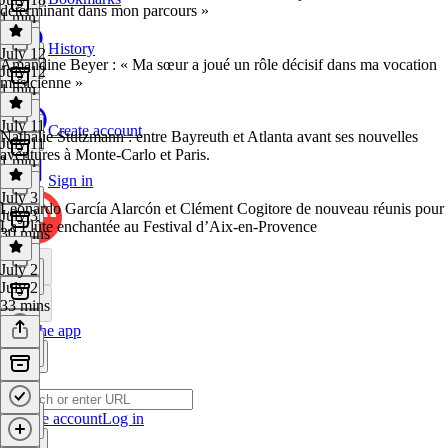
déterminant dans mon parcours »
1 min
History
July 12
Amandine Beyer : « Ma sœur a joué un rôle décisif dans ma vocation
July 12
musicienne »
1 min
July 11
Create account
Nathalie Stutzmann : entre Bayreuth et Atlanta avant ses nouvelles
July 11
aventures à Monte-Carlo et Paris.
1 min
Sign in
July 3
Leonardo García Alarcón et Clément Cogitore de nouveau réunis pour
July 3
La Flûte enchantée au Festival d’Aix-en-Provence
30 mins
July 2
July 2
33 mins
Get the app
Create account
Log in