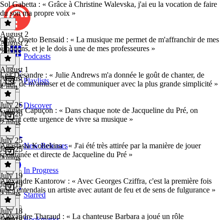
Sol Gabetta : « Grâce à Christine Walevska, j'ai eu la vocation de faire
du son ma propre voix »
August 2
Célia Oneto Bensaid : « La musique me permet de m'affranchir de mes
August 2
émotions, et je le dois à une de mes professeures »
2 mins
Podcasts
August 1
Lea Desandre : « Julie Andrews m'a donnée le goût de chanter, de
August 1
Playlists
jouer, de m'amuser et de communiquer avec la plus grande simplicité »
1 min
July 26
Discover
Gautier Capuçon : « Dans chaque note de Jacqueline du Pré, on
July 26
ressent cette urgence de vivre sa musique »
2 mins
July 25
Anastasia Kobekina : « J'ai été très attirée par la manière de jouer
New Releases
July 25
spontanée et directe de Jacqueline du Pré »
2 mins
In Progress
July 19
Alexandre Kantorow : « Avec Georges Cziffra, c'est la première fois
July 19
que j'entendais un artiste avec autant de feu et de sens de fulgurance »
2 mins
Starred
July 18
Alexandre Tharaud : « La chanteuse Barbara a joué un rôle
Bookmarks
July 18