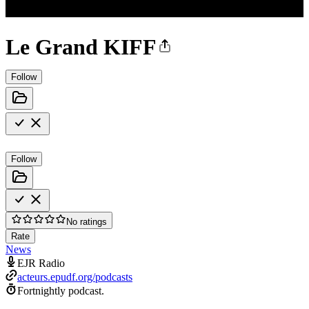
Le Grand KIFF
Follow
Follow
No ratings
Rate
News
EJR Radio
acteurs.epudf.org/podcasts
Fortnightly podcast.