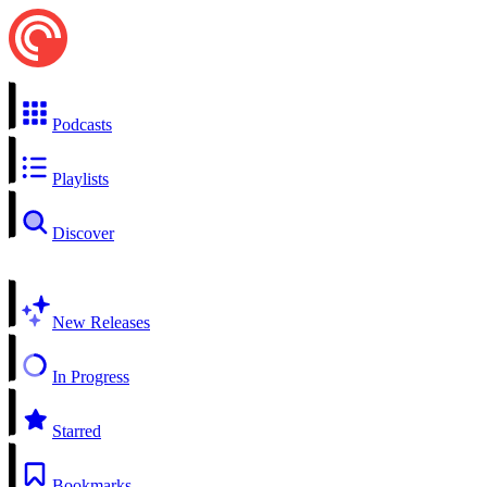
Podcasts
Playlists
Discover
New Releases
In Progress
Starred
Bookmarks