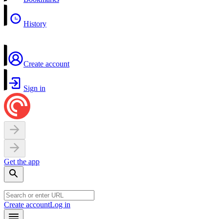
History
Create account
Sign in
Get the app
Create account
Log in