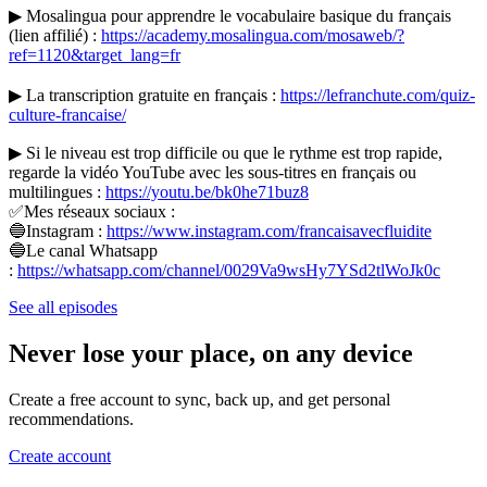
▶ Mosalingua pour apprendre le vocabulaire basique du français
(lien affilié) :
https://academy.mosalingua.com/mosaweb/?
ref=1120&target_lang=fr
▶ La transcription gratuite en français :
https://lefranchute.com/quiz-
culture-francaise/
▶ Si le niveau est trop difficile ou que le rythme est trop rapide,
regarde la vidéo YouTube avec les sous-titres en français ou
multilingues :
https://youtu.be/bk0he71buz8
✅Mes réseaux sociaux :
🔵Instagram :
https://www.instagram.com/francaisavecfluidite
🔵Le canal Whatsapp
:
https://whatsapp.com/channel/0029Va9wsHy7YSd2tlWoJk0c
See all episodes
Never lose your place, on any device
Create a free account to sync, back up, and get personal
recommendations.
Create account