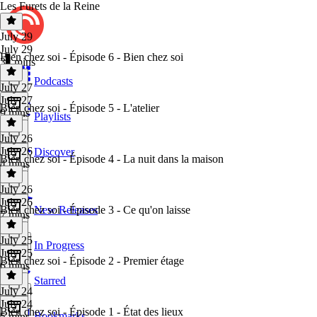
Les Furets de la Reine
July 29
July 29
Bien chez soi - Épisode 6 - Bien chez soi
31 mins
Podcasts
July 27
July 27
Bien chez soi - Épisode 5 - L'atelier
9 mins
Playlists
July 26
July 26
Discover
Bien chez soi - Épisode 4 - La nuit dans la maison
4 mins
July 26
July 26
Bien chez soi - Épisode 3 - Ce qu'on laisse
New Releases
7 mins
July 25
In Progress
July 25
Bien chez soi - Épisode 2 - Premier étage
6 mins
Starred
July 24
July 24
Bien chez soi - Épisode 1 - État des lieux
Bookmarks
5 mins