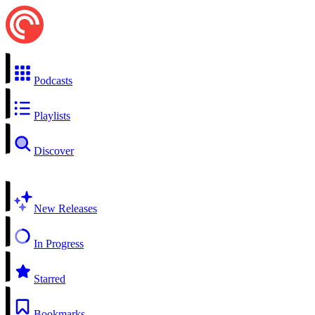
Podcasts
Playlists
Discover
New Releases
In Progress
Starred
Bookmarks