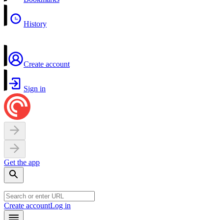
History
Create account
Sign in
Get the app
Create account
Log in