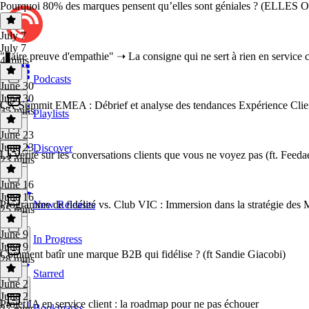
Pourquoi 80% des marques pensent qu’elles sont géniales ? (ELLE
July 7
July 7
"Faire preuve d'empathie" ➝ La consigne qui ne sert à rien en service
4 mins
Podcasts
June 30
June 30
CX Summit EMEA : Débrief et analyse des tendances Expérience Clien
35 mins
Playlists
June 23
June 23
Discover
La vérité sur les conversations clients que vous ne voyez pas (ft. Feeda
23 mins
June 16
June 16
Programme de fidélité vs. Club VIC : Immersion dans la stratégie des
New Releases
25 mins
June 9
In Progress
June 9
Comment batîr une marque B2B qui fidélise ? (ft Sandie Giacobi)
28 mins
Starred
June 2
June 2
Projet IA en service client : la roadmap pour ne pas échouer
Bookmarks
27 mins