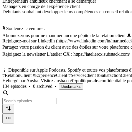
Entrepreneurs ambitieux cherchant à se démarquer
Managers en charge de l'expérience client
Débutants souhaitant développer leurs compétences en conseil relation
🎙 Soutenez l'aventure :
Abonnez-vous pour ne manquer aucune pépite de la relation client 🔔
Rejoignez-moi sur LinkedIn (https://www.linkedin.com/in/marinedeck-r
Partagez votre passion du client avec des étoiles sur votre plateforme 
Rejoignez la newsletter L'atelier CX : https://lateliercx.substack.com/
📱 Disponible sur Apple Podcasts, Spotify et toutes vos plateformes d
#RelationClient #ExperienceClient #ServiceClient #SatisfactionClient
Hébergé par Ausha. Visitez ausha.co/fr/politique-de-confidentialite po
134 episodes
•
0 archived
•
Bookmarks