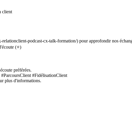
 client
elationclient-podcast-cx-talk-formation/) pour approfondir nos échange
d'écoute (⭐)
'écoute préférées.
 #ParcoursClient #FidélisationClient
ur plus d'informations.