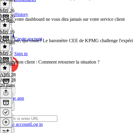
May 26
History
May 26
Ce que votre dashboard ne vous dira jamais sur votre service client
26 mins
May 19
May 19
Create account
Qui monte, qui chute? Le baromètre CEE de KPMG challenge l'expérie
23 mins
May 5
Sign in
May 5
Réclamation client : Comment retourner la situation ?
27 mins
April 28
April 28
29 mins
Get the app
Create account
Log in