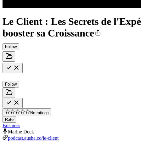
Le Client : Les Secrets de l'Expé
booster sa Croissance
Follow
Follow
No ratings
Rate
Business
Marine Deck
podcast.ausha.co/le-client