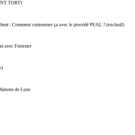
S ONT TORT)
 client : Comment contourner ça avec le procédé PEAL ? (exclusif)
t avec Forrester
e)
 Maisons de Luxe