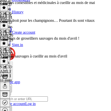
5 plantes comestibles et médicinales à cueillir au mois de mai
May 27
3 mins
History
S1 E36
·
S1 E35
May 13
Aucun droit pour les champignons… Pourtant ils sont vitaux
May 13
13 mins
S1 E35
·
Create account
S1 E34
April 29
Les fleurs de groseilliers sauvages du mois d'avril !
April 29
5 mins
Sign in
S1 E34
·
S1 E33
April 15
5 plantes sauvages à cueillir au mois d'avril
April 15
1 min
S1 E33
·
April 1
April 1
11 mins
Get the app
Create account
Log in