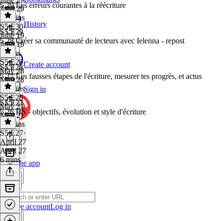
5.29 Les erreurs courantes à la réécriture
June 29
16 mins
History
S5 E30
·
S5 E29
June 19
5.28 Créer sa communauté de lecteurs avec Ielenna - repost
June 19
9 mins
S5 E29
·
Create account
S5 E28
May 28
5.27 Les fausses étapes de l'écriture, mesurer tes progrès, et actus
May 28
48 mins
Sign in
S5 E28
·
S5 E27
May 21
5.26 HS - objectifs, évolution et style d'écriture
May 21
12 mins
S5 E27
·
April 27
April 27
6 mins
Get the app
Create account
Log in