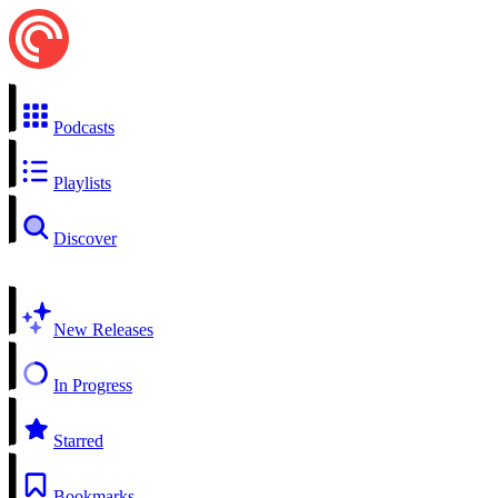
Podcasts
Playlists
Discover
New Releases
In Progress
Starred
Bookmarks