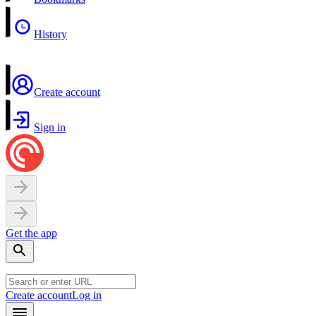
History
Create account
Sign in
Get the app
Create account
Log in