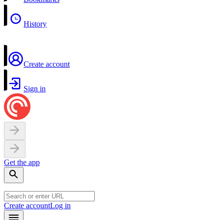
History
Create account
Sign in
Get the app
Create account
Log in