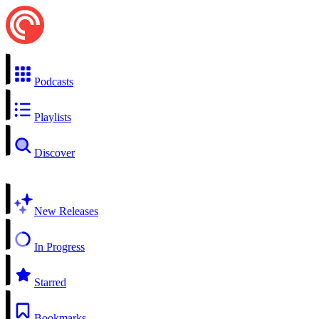
Podcasts
Playlists
Discover
New Releases
In Progress
Starred
Bookmarks