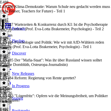
E488
LdN488 Klima-Demokratie: Warum Schule neu gedacht werden muss
(Inga Feuser, Teachers for Future) - Teil 1
E487
E488
·
LdN487 Wartezeiten & Konkurrenz durch KI: Ist die Psychotherapie
July 22
Podcasts
noch zu retten? (Prof. Eva-Lotta Brakemeier, Psychologin) - Teil 2
July 22
47 mins
E486
E487
·
Playlists
LdN486 Psychologie und Politik: Wie wir mit AfD-Wählern reden
July 15
müssen (Prof. Eva-Lotta Brakemeier, Psychologin) - Teil 1
July 15
1h 7m
Discover
E485
E486
·
LdN485 Der "Mafia-Staat": Was ihr über Russland wissen solltet
July 8
(Gesine Dornblüth, Osteuropa-Journalistin)
July 8
1 hr
E484
New Releases
E485
·
LdN484 Reform: Regierung von Rente gerettet?
July 1
July 1
In Progress
1h 54m
E484
·
E483
June 26
LdN483 "Lügenfritz": Opfern wir die Meinungsfreiheit, um Politiker
June 26
Starred
zu schützen?
1h 29m
E482
Bookmarks
E483
·