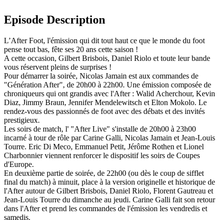
Episode Description
L’After Foot, l'émission qui dit tout haut ce que le monde du foot
pense tout bas, fête ses 20 ans cette saison !
A cette occasion, Gilbert Brisbois, Daniel Riolo et toute leur bande
vous réservent pleins de surprises !
Pour démarrer la soirée, Nicolas Jamain est aux commandes de
"Génération After", de 20h00 à 22h00. Une émission composée de
chroniqueurs qui ont grandis avec l'After : Walid Acherchour, Kevin
Diaz, Jimmy Braun, Jennifer Mendelewitsch et Elton Mokolo. Le
rendez-vous des passionnés de foot avec des débats et des invités
prestigieux.
Les soirs de match, l' "After Live" s'installe de 20h00 à 23h00
incarné à tour de rôle par Carine Galli, Nicolas Jamain et Jean-Louis
Tourre. Eric Di Meco, Emmanuel Petit, Jérôme Rothen et Lionel
Charbonnier viennent renforcer le dispositif les soirs de Coupes
d'Europe.
En deuxième partie de soirée, de 22h00 (ou dès le coup de sifflet
final du match) à minuit, place à la version originelle et historique de
l'After autour de Gilbert Brisbois, Daniel Riolo, Florent Gautreau et
Jean-Louis Tourre du dimanche au jeudi. Carine Galli fait son retour
dans l'After et prend les commandes de l'émission les vendredis et
samedis.