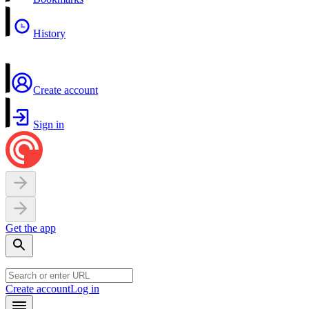
History
Create account
Sign in
Get the app
Create account
Log in