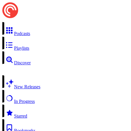
Podcasts
Playlists
Discover
New Releases
In Progress
Starred
Bookmarks