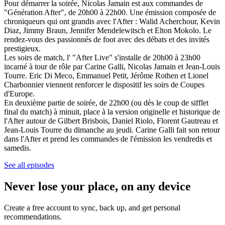
Pour démarrer la soirée, Nicolas Jamain est aux commandes de
"Génération After", de 20h00 à 22h00. Une émission composée de
chroniqueurs qui ont grandis avec l'After : Walid Acherchour, Kevin
Diaz, Jimmy Braun, Jennifer Mendelewitsch et Elton Mokolo. Le
rendez-vous des passionnés de foot avec des débats et des invités
prestigieux.
Les soirs de match, l' "After Live" s'installe de 20h00 à 23h00
incarné à tour de rôle par Carine Galli, Nicolas Jamain et Jean-Louis
Tourre. Eric Di Meco, Emmanuel Petit, Jérôme Rothen et Lionel
Charbonnier viennent renforcer le dispositif les soirs de Coupes
d'Europe.
En deuxième partie de soirée, de 22h00 (ou dès le coup de sifflet
final du match) à minuit, place à la version originelle et historique de
l'After autour de Gilbert Brisbois, Daniel Riolo, Florent Gautreau et
Jean-Louis Tourre du dimanche au jeudi. Carine Galli fait son retour
dans l'After et prend les commandes de l'émission les vendredis et
samedis.
See all episodes
Never lose your place, on any device
Create a free account to sync, back up, and get personal
recommendations.