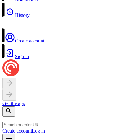
History
Create account
Sign in
Get the app
Create account
Log in