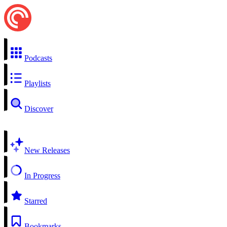
Podcasts
Playlists
Discover
New Releases
In Progress
Starred
Bookmarks