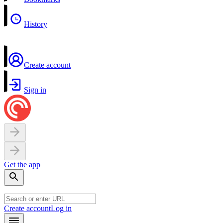
History
Create account
Sign in
Get the app
Create account
Log in