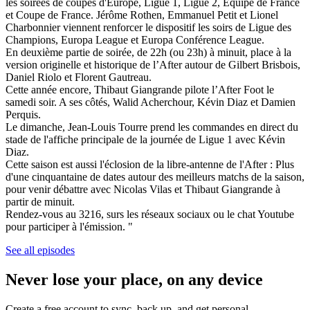
les soirées de coupes d'Europe, Ligue 1, Ligue 2, Equipe de France
et Coupe de France. Jérôme Rothen, Emmanuel Petit et Lionel
Charbonnier viennent renforcer le dispositif les soirs de Ligue des
Champions, Europa League et Europa Conférence League.
En deuxième partie de soirée, de 22h (ou 23h) à minuit, place à la
version originelle et historique de l’After autour de Gilbert Brisbois,
Daniel Riolo et Florent Gautreau.
Cette année encore, Thibaut Giangrande pilote l’After Foot le
samedi soir. A ses côtés, Walid Acherchour, Kévin Diaz et Damien
Perquis.
Le dimanche, Jean-Louis Tourre prend les commandes en direct du
stade de l'affiche principale de la journée de Ligue 1 avec Kévin
Diaz.
Cette saison est aussi l'éclosion de la libre-antenne de l'After : Plus
d'une cinquantaine de dates autour des meilleurs matchs de la saison,
pour venir débattre avec Nicolas Vilas et Thibaut Giangrande à
partir de minuit.
Rendez-vous au 3216, surs les réseaux sociaux ou le chat Youtube
pour participer à l'émission. "
See all episodes
Never lose your place, on any device
Create a free account to sync, back up, and get personal