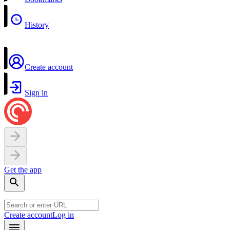
History
Create account
Sign in
Get the app
Create account
Log in