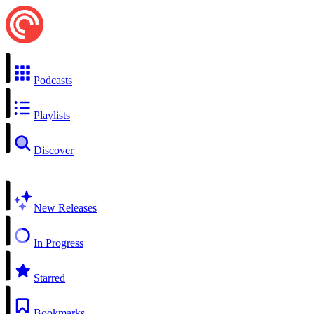
Podcasts
Playlists
Discover
New Releases
In Progress
Starred
Bookmarks