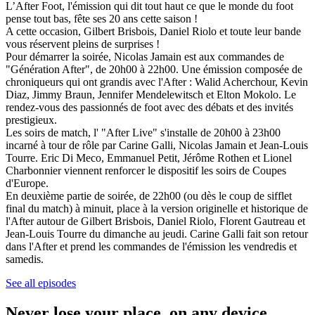
L’After Foot, l'émission qui dit tout haut ce que le monde du foot
pense tout bas, fête ses 20 ans cette saison !
A cette occasion, Gilbert Brisbois, Daniel Riolo et toute leur bande
vous réservent pleins de surprises !
Pour démarrer la soirée, Nicolas Jamain est aux commandes de
"Génération After", de 20h00 à 22h00. Une émission composée de
chroniqueurs qui ont grandis avec l'After : Walid Acherchour, Kevin
Diaz, Jimmy Braun, Jennifer Mendelewitsch et Elton Mokolo. Le
rendez-vous des passionnés de foot avec des débats et des invités
prestigieux.
Les soirs de match, l' "After Live" s'installe de 20h00 à 23h00
incarné à tour de rôle par Carine Galli, Nicolas Jamain et Jean-Louis
Tourre. Eric Di Meco, Emmanuel Petit, Jérôme Rothen et Lionel
Charbonnier viennent renforcer le dispositif les soirs de Coupes
d'Europe.
En deuxième partie de soirée, de 22h00 (ou dès le coup de sifflet
final du match) à minuit, place à la version originelle et historique de
l'After autour de Gilbert Brisbois, Daniel Riolo, Florent Gautreau et
Jean-Louis Tourre du dimanche au jeudi. Carine Galli fait son retour
dans l'After et prend les commandes de l'émission les vendredis et
samedis.
See all episodes
Never lose your place, on any device