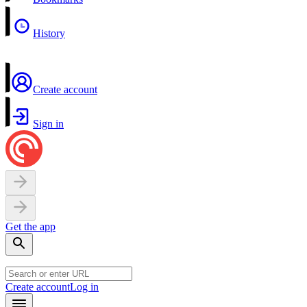
History
Create account
Sign in
Get the app
Create account
Log in