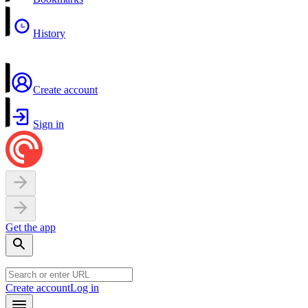
History
Create account
Sign in
Get the app
Create account
Log in