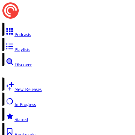
Podcasts
Playlists
Discover
New Releases
In Progress
Starred
Bookmarks