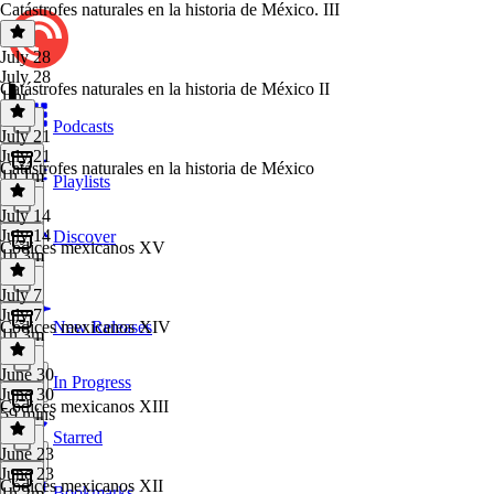
Catástrofes naturales en la historia de México. III
July 28
July 28
Catástrofes naturales en la historia de México II
1 hr
Podcasts
July 21
July 21
Catástrofes naturales en la historia de México
1h 1m
Playlists
July 14
July 14
Discover
Códices mexicanos XV
1h 3m
July 7
July 7
Códices mexicanos XIV
New Releases
1h 3m
June 30
In Progress
June 30
Códices mexicanos XIII
59 mins
Starred
June 23
June 23
Códices mexicanos XII
Bookmarks
1h 2m