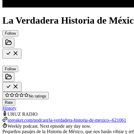
La Verdadera Historia de Méxi
Follow
Follow
No ratings
Rate
History
URUZ RADIO
spreaker.com/podcast/la-verdadera-historia-de-mexico--621061
Weekly podcast.
Next episode any day now.
Pequeños pasajes de la Historia de México, que nos harán vibrar y ref