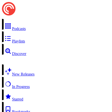
Podcasts
Playlists
Discover
New Releases
In Progress
Starred
Bookmarks