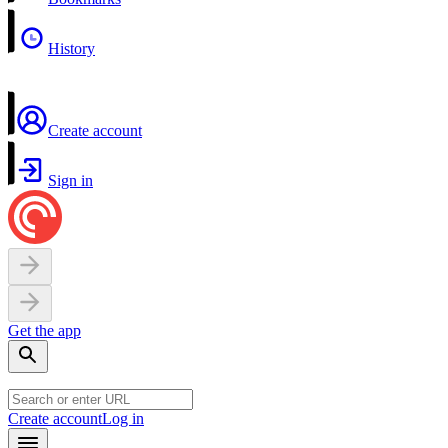
History
Create account
Sign in
Get the app
Create account
Log in