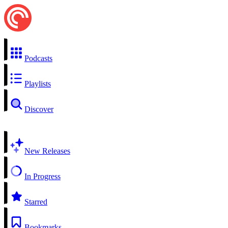
Podcasts
Playlists
Discover
New Releases
In Progress
Starred
Bookmarks