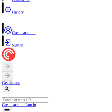
History
Create account
Sign in
Get the app
Create account
Log in