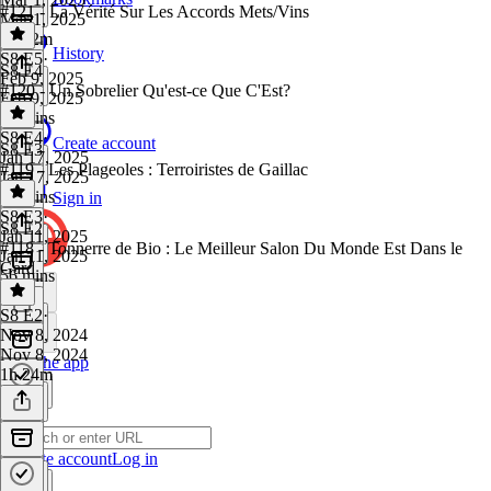
#121 - La Vérité Sur Les Accords Mets/Vins
Mar 1, 2025
1h 12m
History
S8 E5
·
S8 E4
Feb 9, 2025
#120 - Un Sobrelier Qu'est-ce Que C'Est?
Feb 9, 2025
53 mins
S8 E4
·
Create account
S8 E3
Jan 17, 2025
#119 - Les Plageoles : Terroiristes de Gaillac
Jan 17, 2025
54 mins
Sign in
S8 E3
·
S8 E2
Jan 11, 2025
#118 - Tonnerre de Bio : Le Meilleur Salon Du Monde Est Dans le
Jan 11, 2025
Gard
56 mins
S8 E2
·
Nov 8, 2024
Nov 8, 2024
Get the app
1h 24m
Create account
Log in