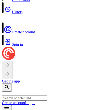
History
Create account
Sign in
Get the app
Create account
Log in