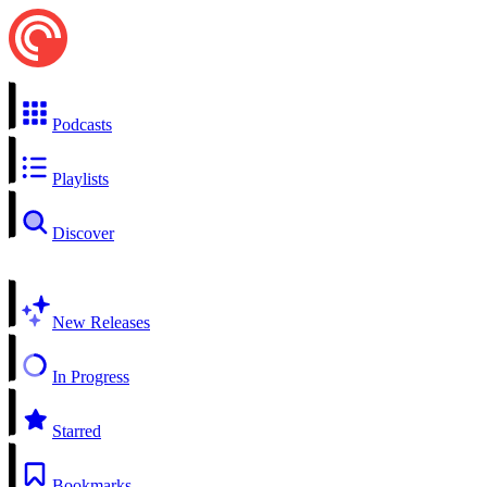
Podcasts
Playlists
Discover
New Releases
In Progress
Starred
Bookmarks