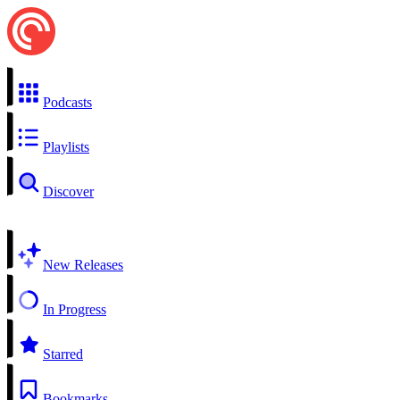
Podcasts
Playlists
Discover
New Releases
In Progress
Starred
Bookmarks