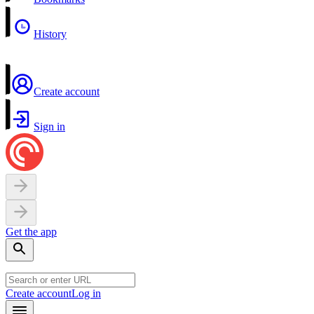
History
Create account
Sign in
Get the app
Create account
Log in