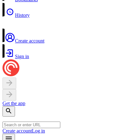
History
Create account
Sign in
Get the app
Create account
Log in