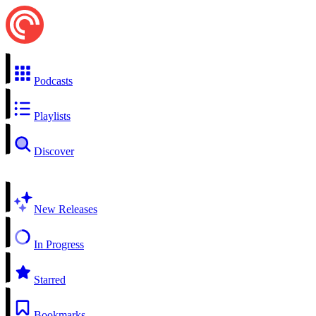
Podcasts
Playlists
Discover
New Releases
In Progress
Starred
Bookmarks