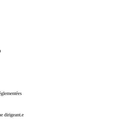
n
réglementées
e dirigeant.e