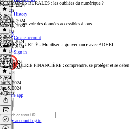
COMMUNES RURALES : les oubliées du numérique ?
Dec 12, 2024
1h 30m
History
S2 E7
·
S2 E6
Nov 14, 2024
OSINT : le pouvoir des données accessibles à tous
Nov 14, 2024
52 mins
S2 E6
·
Create account
S2 E5
Sep 26, 2024
CYBERSÉCURITÉ - Mobiliser la gouvernance avec ADHEL
Sep 26, 2024
50 mins
Sign in
S2 E5
·
S2 E4
Jul 18, 2024
ESCROQUERIE FINANCIÈRE : comprendre, se protéger et se défend
Jul 18, 2024
23 mins
S2 E4
·
Jun 6, 2024
Jun 6, 2024
40 mins
Get the app
Create account
Log in