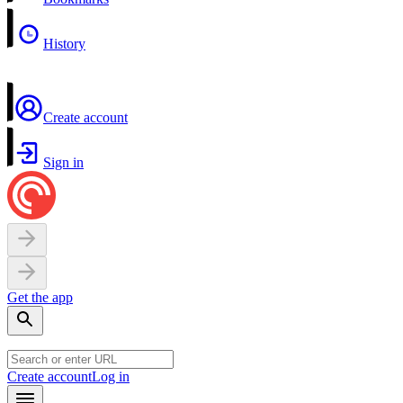
History
Create account
Sign in
Get the app
Create account
Log in