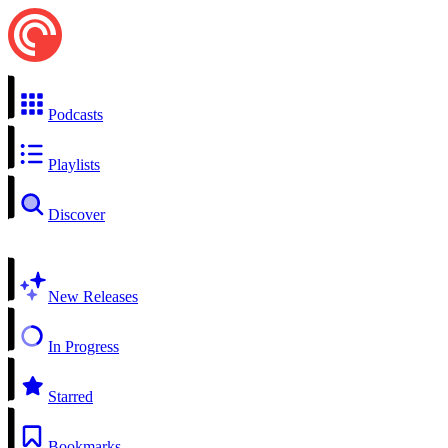
Podcasts
Playlists
Discover
New Releases
In Progress
Starred
Bookmarks