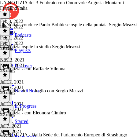
LA NOTIZIA del 3 Febbraio con Onorevole Augusta Montaruli
Fratelli d'Italia
Feb 3, 2022
La Notizia conduce Paolo Bobbiese ospite della puntata Sergio Meazzi
Feb 3, 2022
19 mins
Podcasts
Feb 1, 2022
Feb 1, 2022
La Notizia ospite in studio Sergio Meazzi
22 mins
Playlists
Nov 3, 2021
Nov 3, 2021
Discover
La Notizia - con Raffaele Vilonna
25 mins
Jul 17, 2021
Jul 17, 2021
La Notizia del 12 luglio con Sergio Meazzi
New Releases
29 mins
Jul 13, 2021
In Progress
Jul 13, 2021
La Notizia - con Eleonora Cimbro
22 mins
Starred
Jul 7, 2021
Jul 7, 2021
LA NOTIZIA - Dalla Sede del Parlamento Europeo di Strasburgo
Bookmarks
20 mins