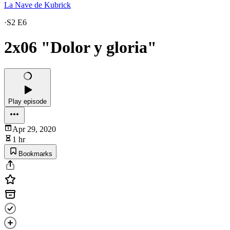
La Nave de Kubrick
·
S2 E6
2x06 "Dolor y gloria"
Play episode
Apr 29, 2020
1 hr
Bookmarks