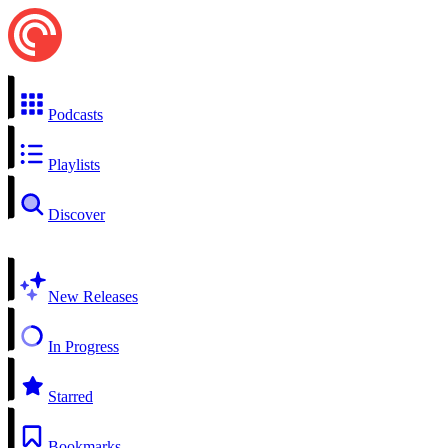
Podcasts
Playlists
Discover
New Releases
In Progress
Starred
Bookmarks