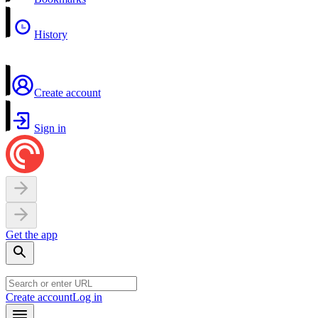
History
Create account
Sign in
Get the app
Create account
Log in