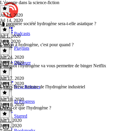
L’énergie dans la science-fiction
Jul 14, 2020
Jul 14, 2020
La première société hydrogène sera-t-elle asiatique ?
10 mins
Podcasts
Jul 1, 2020
Jul 1, 2020
L'avion à hydrogène, c'est pour quand ?
8 mins
Playlists
Jun 24, 2020
Jun 24, 2020
Discover
Pourquoi l'hydrogène va vous permettre de binger Netflix
6 mins
Jun 17, 2020
Jun 17, 2020
La très brève histoire de l'hydrogène industriel
New Releases
7 mins
Jun 10, 2020
In Progress
Jun 10, 2020
Qu'est-ce que l'hydrogène ?
9 mins
Starred
Jun 1, 2020
Jun 1, 2020
Bookmarks
7 mins