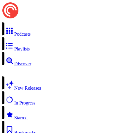
Podcasts
Playlists
Discover
New Releases
In Progress
Starred
Bookmarks