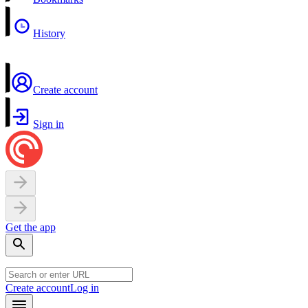
History
Create account
Sign in
Get the app
Create account
Log in