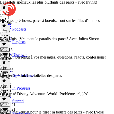
Les effets spéciaux les plus bluffants des parcs - avec Irving!
July 1
July 1
Fastpass, préshows, parcs à boeufs: Tout sur les files d'attentes
1h 58m
Podcasts
June 7
June 7
⁠Etats Unis : Vraiment le paradis des parcs? Avec Julien Simon
2h 7m
Playlists
May 13
May 13
Discover
5 ANS!! On réagit à vos messages, questions, ragots, confessions!
1h 42m
April 22
April 22
Dossier Spécial: Les toilettes des parcs
New Releases
2h 3m
April 1
In Progress
April 1
On a testé Disney Adventure World! Problèmes réglés?
1h 41m
Starred
March 21
March 21
⁠Pour le meilleur et pour le frire : la bouffe des parcs - avec Lydia!
Bookmarks
2h 4m