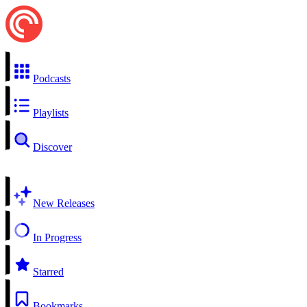
Podcasts
Playlists
Discover
New Releases
In Progress
Starred
Bookmarks