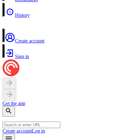
History
Create account
Sign in
Get the app
Create account
Log in