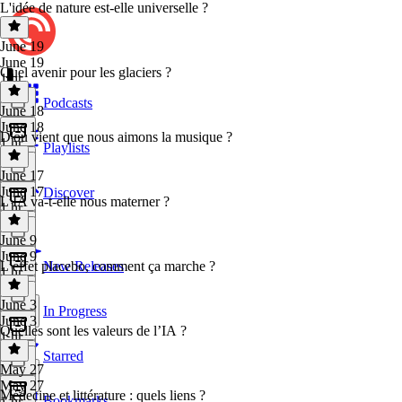
L'idée de nature est-elle universelle ?
June 19
June 19
Quel avenir pour les glaciers ?
1 hr
Podcasts
June 18
June 18
D'où vient que nous aimons la musique ?
1 hr
Playlists
June 17
June 17
Discover
L’IA va-t-elle nous materner ?
1 hr
June 9
June 9
L’effet placebo, comment ça marche ?
New Releases
1 hr
June 3
In Progress
June 3
Quelles sont les valeurs de l’IA ?
1 hr
Starred
May 27
May 27
Médecine et littérature : quels liens ?
Bookmarks
1 hr