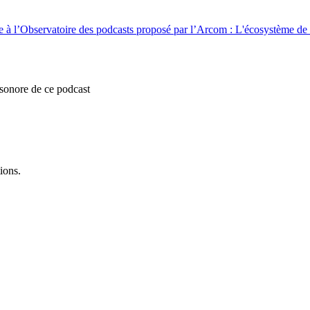
de à l’Observatoire des podcasts proposé par l’Arcom : L'écosystème de 
 sonore de ce podcast
ions.