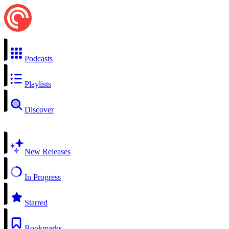
Podcasts
Playlists
Discover
New Releases
In Progress
Starred
Bookmarks