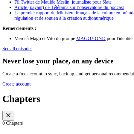
Fil Twitter de Matilde Meslin, journaliste pour Slate
Article (payant) de Télérama sur l’observatoire du podcast
Le premier rapport du Ministère français de la culture en prélu
régulation et de soutien à la création audionumérique
Remerciements :
Merci à Mago et Vito du groupe
MAGOYOND
pour l'identité
See all episodes
Never lose your place, on any device
Create a free account to sync, back up, and get personal recommendat
Create account
Chapters
0 Chapters