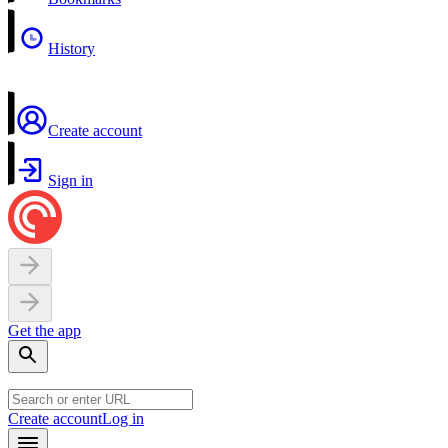
History
Create account
Sign in
Get the app
Create account
Log in